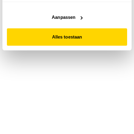
accepteert. Dit doe je door op "Alles toestaan" te klikken.
Liever geen cookies? Hou er dan rekening mee dat de
website niet optimaal functioneert.
Aanpassen
Alles toestaan