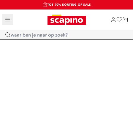
TOT 70% KORTING OP SALE
SALE: LAATSTE KANS!
SHOP NIEUW
Home