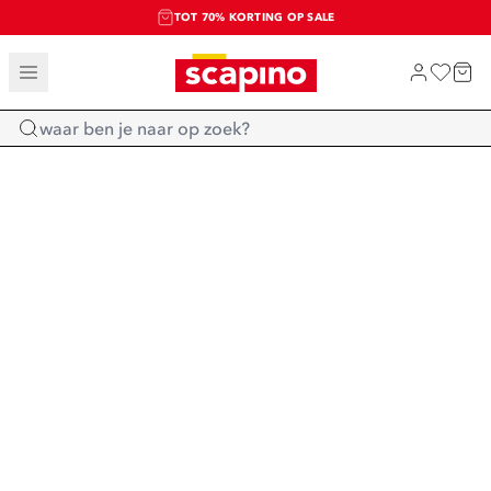
TOT 70% KORTING OP SALE
SALE: LAATSTE KANS!
SHOP NIEUW
Home