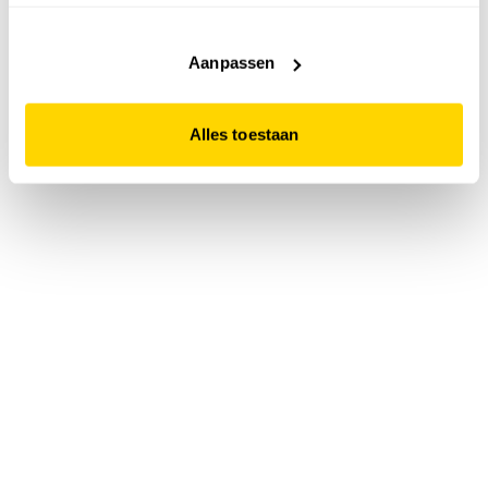
accepteert. Dit doe je door op "Alles toestaan" te klikken.
Liever geen cookies? Hou er dan rekening mee dat de
website niet optimaal functioneert.
Aanpassen
Alles toestaan