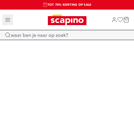
TOT 70% KORTING OP SALE
SALE: LAATSTE KANS!
SHOP NIEUW
Home