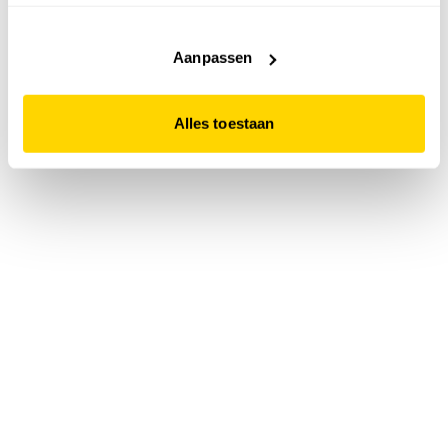
accepteert. Dit doe je door op "Alles toestaan" te klikken.
Liever geen cookies? Hou er dan rekening mee dat de
website niet optimaal functioneert.
Aanpassen
Alles toestaan