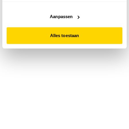
accepteert. Dit doe je door op "Alles toestaan" te klikken.
Liever geen cookies? Hou er dan rekening mee dat de
website niet optimaal functioneert.
Aanpassen
Alles toestaan