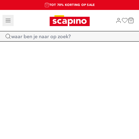
TOT 70% KORTING OP SALE
SALE: LAATSTE KANS!
SHOP NIEUW
Home