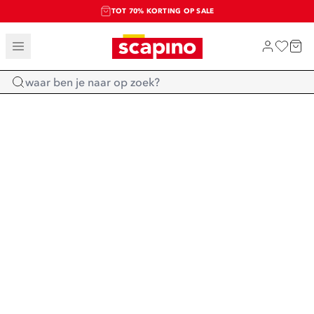
TOT 70% KORTING OP SALE
SALE: LAATSTE KANS!
SHOP NIEUW
Home