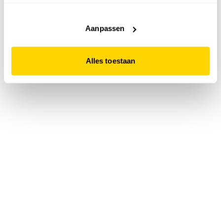
accepteert. Dit doe je door op "Alles toestaan" te klikken.
Liever geen cookies? Hou er dan rekening mee dat de
website niet optimaal functioneert.
Aanpassen
Alles toestaan