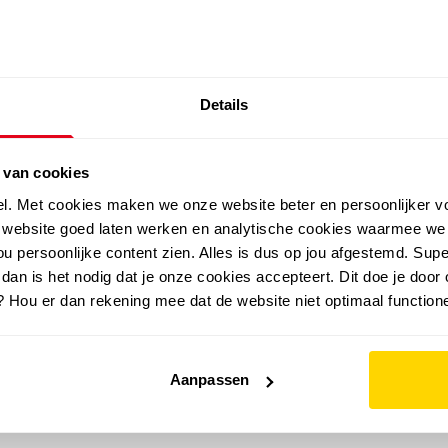
SALE: LAATSTE KANS!
Details
outdoor
zomer
merken
folder
sale
 van cookies
el. Met cookies maken we onze website beter en persoonlijker v
e website goed laten werken en analytische cookies waarmee we
u persoonlijke content zien. Alles is dus op jou afgestemd. Supe
 dan is het nodig dat je onze cookies accepteert. Dit doe je door 
? Hou er dan rekening mee dat de website niet optimaal functione
Aanpassen