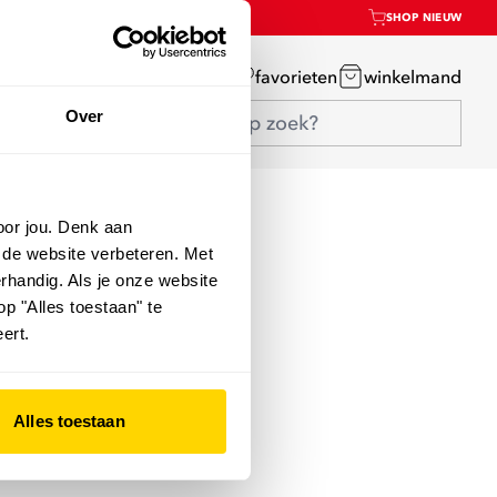
SHOP NIEUW
mijn account
favorieten
winkelmand
Over
oor jou. Denk aan
 de website verbeteren. Met
rhandig. Als je onze website
op "Alles toestaan" te
ert.
Alles toestaan