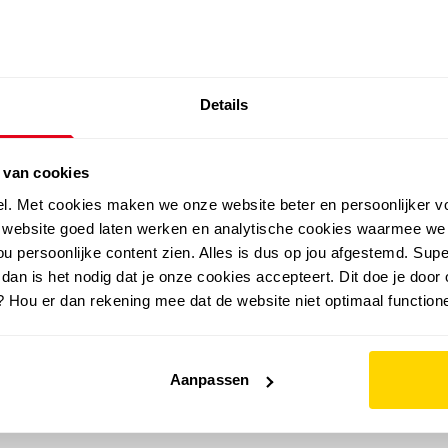
SALE: LAATSTE KANS!
Details
outdoor
zomer
merken
folder
sale
 van cookies
el. Met cookies maken we onze website beter en persoonlijker v
e website goed laten werken en analytische cookies waarmee we
u persoonlijke content zien. Alles is dus op jou afgestemd. Supe
 dan is het nodig dat je onze cookies accepteert. Dit doe je door 
? Hou er dan rekening mee dat de website niet optimaal functione
Aanpassen