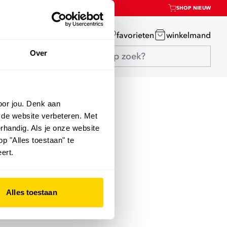
SHOP NIEUW
mijn account
favorieten
winkelmand
Over
oor jou. Denk aan
 de website verbeteren. Met
rhandig. Als je onze website
op "Alles toestaan" te
ert.
Alles toestaan