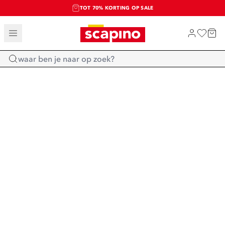
TOT 70% KORTING OP SALE
SALE: LAATSTE KANS!
SHOP NIEUW
Home