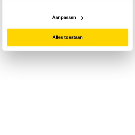
accepteert. Dit doe je door op "Alles toestaan" te klikken.
Liever geen cookies? Hou er dan rekening mee dat de
website niet optimaal functioneert.
Aanpassen
Alles toestaan