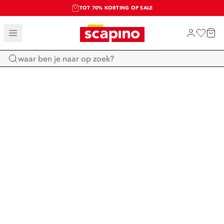
TOT 70% KORTING OP SALE
SALE: LAATSTE KANS!
SHOP NIEUW
Home