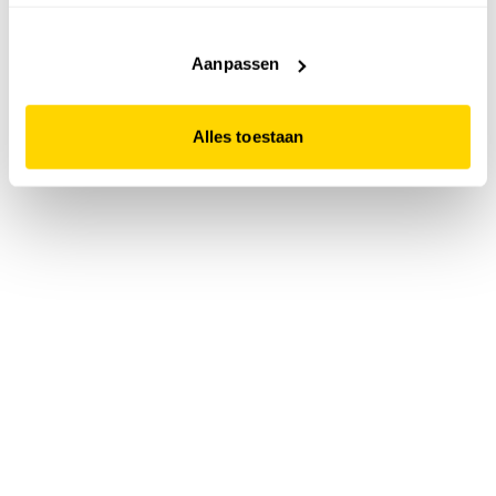
accepteert. Dit doe je door op "Alles toestaan" te klikken.
Liever geen cookies? Hou er dan rekening mee dat de
website niet optimaal functioneert.
Aanpassen
Alles toestaan