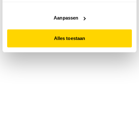
accepteert. Dit doe je door op "Alles toestaan" te klikken.
Liever geen cookies? Hou er dan rekening mee dat de
website niet optimaal functioneert.
Aanpassen
Alles toestaan