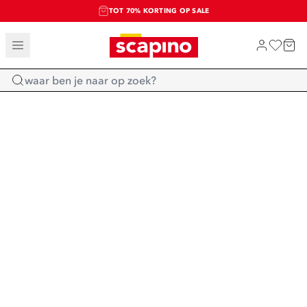
TOT 70% KORTING OP SALE
SALE: LAATSTE KANS!
SHOP NIEUW
Home