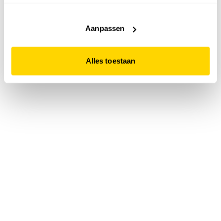
accepteert. Dit doe je door op "Alles toestaan" te klikken.
Liever geen cookies? Hou er dan rekening mee dat de
website niet optimaal functioneert.
Aanpassen
Alles toestaan