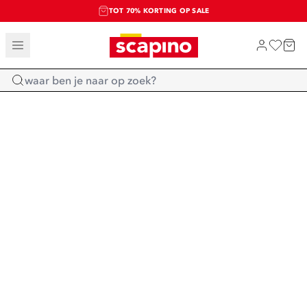
TOT 70% KORTING OP SALE
SALE: LAATSTE KANS!
SHOP NIEUW
Home