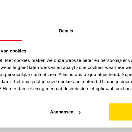
SALE: LAATSTE KANS!
Details
outdoor
zomer
merken
folder
sale
 van cookies
el. Met cookies maken we onze website beter en persoonlijker v
e website goed laten werken en analytische cookies waarmee we
u persoonlijke content zien. Alles is dus op jou afgestemd. Supe
 dan is het nodig dat je onze cookies accepteert. Dit doe je door 
? Hou er dan rekening mee dat de website niet optimaal functione
Aanpassen