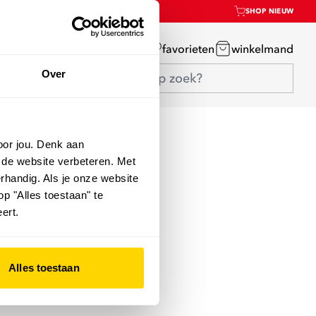
SHOP NIEUW
mijn account
favorieten
winkelmand
Over
oor jou. Denk aan
 de website verbeteren. Met
rhandig. Als je onze website
op "Alles toestaan" te
ert.
Alles toestaan