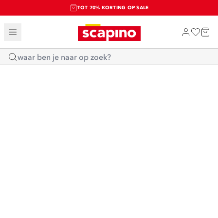
TOT 70% KORTING OP SALE
SALE: LAATSTE KANS!
SHOP NIEUW
Home