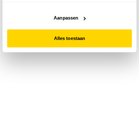
accepteert. Dit doe je door op "Alles toestaan" te klikken.
Liever geen cookies? Hou er dan rekening mee dat de
website niet optimaal functioneert.
Aanpassen
Alles toestaan