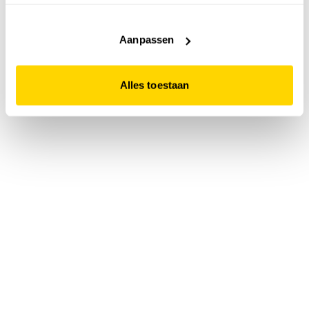
accepteert. Dit doe je door op "Alles toestaan" te klikken.
Liever geen cookies? Hou er dan rekening mee dat de
website niet optimaal functioneert.
Aanpassen
Alles toestaan