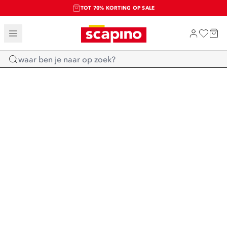
TOT 70% KORTING OP SALE
SALE: LAATSTE KANS!
SHOP NIEUW
Home