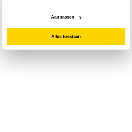
accepteert. Dit doe je door op "Alles toestaan" te klikken.
Liever geen cookies? Hou er dan rekening mee dat de
website niet optimaal functioneert.
Aanpassen
Alles toestaan