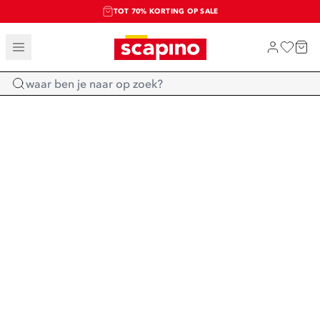
TOT 70% KORTING OP SALE
SALE: LAATSTE KANS!
SHOP NIEUW
Home