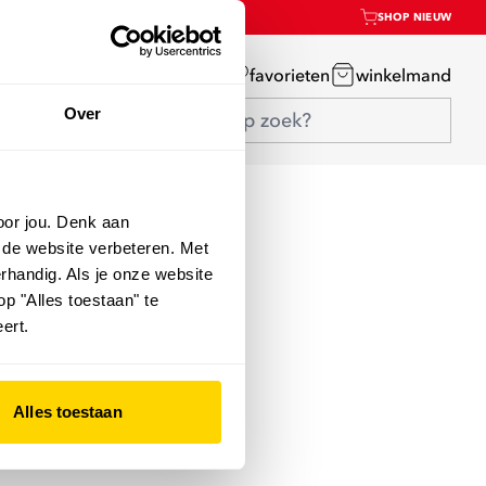
SHOP NIEUW
mijn account
favorieten
winkelmand
Over
oor jou. Denk aan
 de website verbeteren. Met
rhandig. Als je onze website
op "Alles toestaan" te
ert.
Alles toestaan