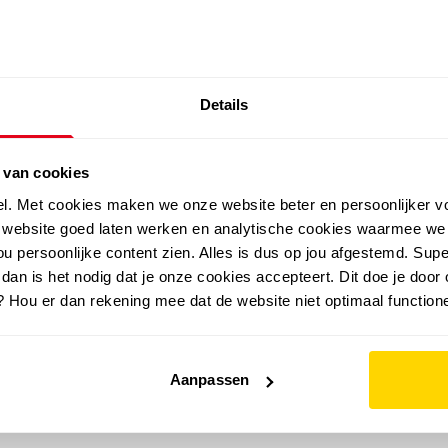
SALE: LAATSTE KANS!
Details
outdoor
zomer
merken
folder
sale
 van cookies
el. Met cookies maken we onze website beter en persoonlijker v
e website goed laten werken en analytische cookies waarmee we
u persoonlijke content zien. Alles is dus op jou afgestemd. Supe
 dan is het nodig dat je onze cookies accepteert. Dit doe je door 
? Hou er dan rekening mee dat de website niet optimaal functione
Aanpassen