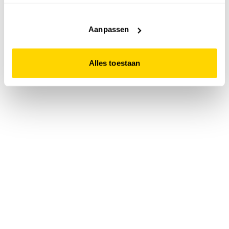
accepteert. Dit doe je door op "Alles toestaan" te klikken.
Liever geen cookies? Hou er dan rekening mee dat de
website niet optimaal functioneert.
Aanpassen
Alles toestaan