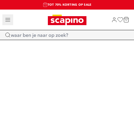
TOT 70% KORTING OP SALE
SALE: LAATSTE KANS!
SHOP NIEUW
Home