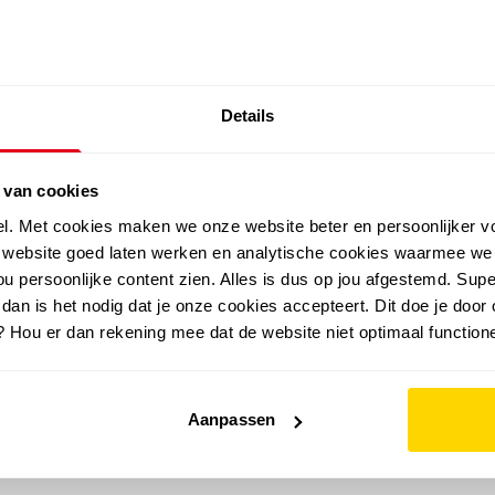
SALE: LAATSTE KANS!
Details
outdoor
zomer
merken
folder
sale
 van cookies
el. Met cookies maken we onze website beter en persoonlijker v
e website goed laten werken en analytische cookies waarmee we
u persoonlijke content zien. Alles is dus op jou afgestemd. Supe
 dan is het nodig dat je onze cookies accepteert. Dit doe je door 
? Hou er dan rekening mee dat de website niet optimaal functione
Aanpassen