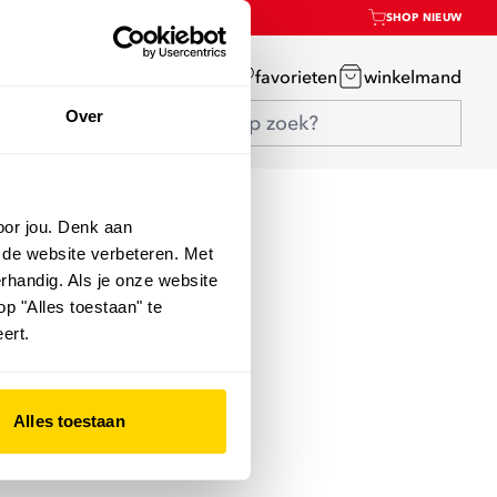
SHOP NIEUW
mijn account
favorieten
winkelmand
Over
oor jou. Denk aan
 de website verbeteren. Met
rhandig. Als je onze website
op "Alles toestaan" te
ert.
Alles toestaan