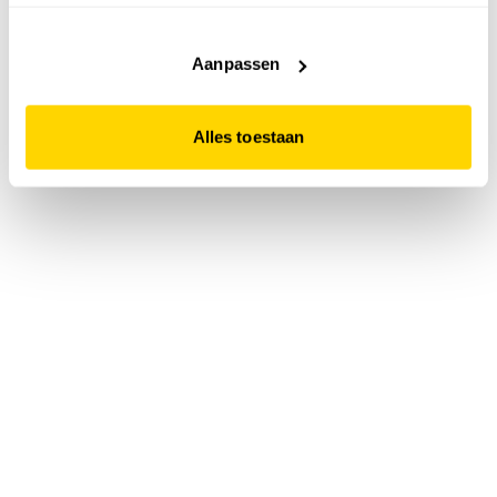
accepteert. Dit doe je door op "Alles toestaan" te klikken.
Liever geen cookies? Hou er dan rekening mee dat de
website niet optimaal functioneert.
Aanpassen
Alles toestaan