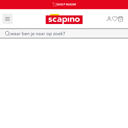
SHOP NIEUW
TOT 70% KORTING OP SALE
SALE: LAATSTE KANS!
Home