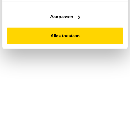
accepteert. Dit doe je door op "Alles toestaan" te klikken.
Liever geen cookies? Hou er dan rekening mee dat de
website niet optimaal functioneert.
Aanpassen
Alles toestaan