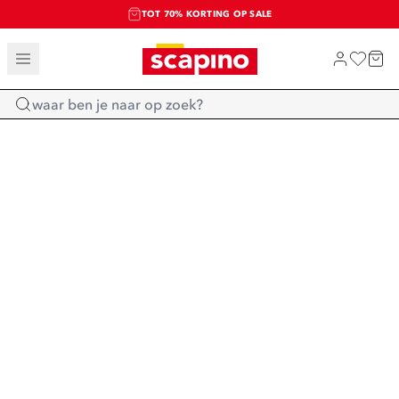
TOT 70% KORTING OP SALE
SALE: LAATSTE KANS!
SHOP NIEUW
Home