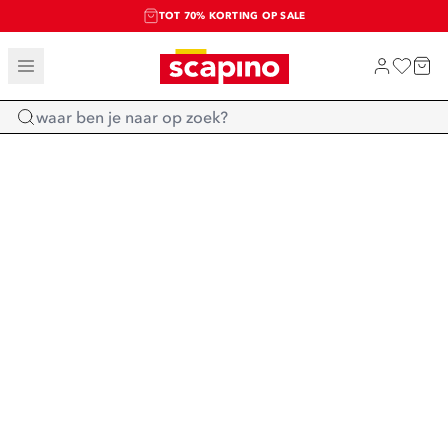
TOT 70% KORTING OP SALE
SALE: LAATSTE KANS!
SHOP NIEUW
Home