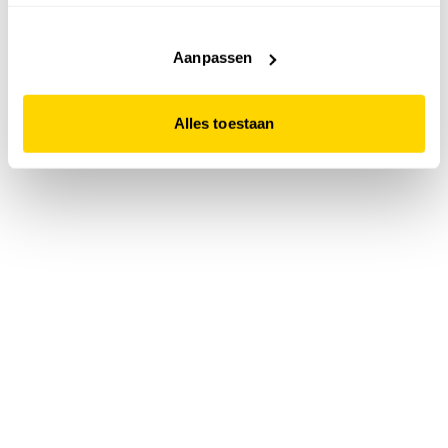
accepteert. Dit doe je door op "Alles toestaan" te klikken.
Liever geen cookies? Hou er dan rekening mee dat de
website niet optimaal functioneert.
Aanpassen
Alles toestaan