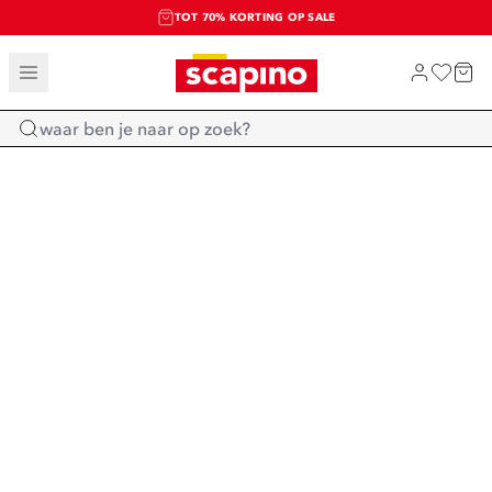
TOT 70% KORTING OP SALE
SALE: LAATSTE KANS!
SHOP NIEUW
Home