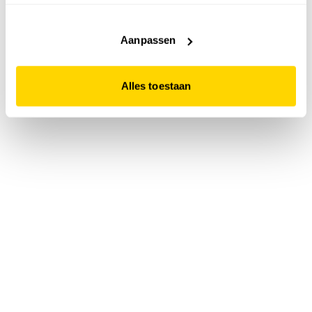
accepteert. Dit doe je door op "Alles toestaan" te klikken.
Liever geen cookies? Hou er dan rekening mee dat de
website niet optimaal functioneert.
Aanpassen
Alles toestaan