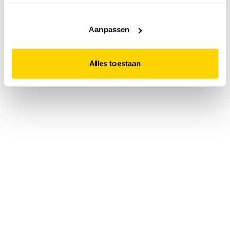
accepteert. Dit doe je door op "Alles toestaan" te klikken.
Liever geen cookies? Hou er dan rekening mee dat de
website niet optimaal functioneert.
Aanpassen
Alles toestaan