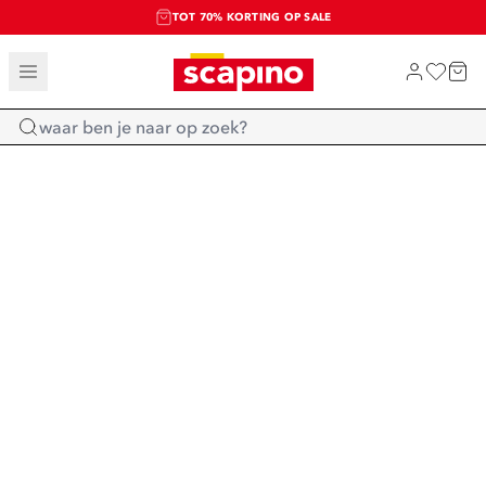
TOT 70% KORTING OP SALE
SALE: LAATSTE KANS!
SHOP NIEUW
Home