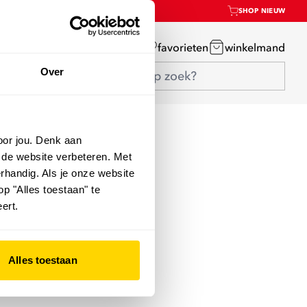
SHOP NIEUW
mijn account
favorieten
winkelmand
Over
oor jou. Denk aan
 de website verbeteren. Met
rhandig. Als je onze website
op "Alles toestaan" te
ert.
Alles toestaan