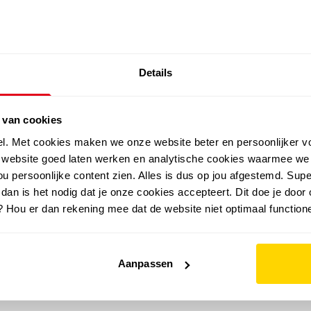
SALE: LAATSTE KANS!
Details
outdoor
zomer
merken
folder
sale
 van cookies
el. Met cookies maken we onze website beter en persoonlijker v
e website goed laten werken en analytische cookies waarmee we
u persoonlijke content zien. Alles is dus op jou afgestemd. Supe
 dan is het nodig dat je onze cookies accepteert. Dit doe je door 
? Hou er dan rekening mee dat de website niet optimaal functione
Aanpassen