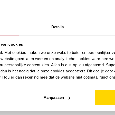
SALE: LAATSTE KANS!
Details
outdoor
zomer
merken
folder
sale
 van cookies
el. Met cookies maken we onze website beter en persoonlijker v
e website goed laten werken en analytische cookies waarmee we
u persoonlijke content zien. Alles is dus op jou afgestemd. Supe
 dan is het nodig dat je onze cookies accepteert. Dit doe je door 
? Hou er dan rekening mee dat de website niet optimaal functione
Aanpassen