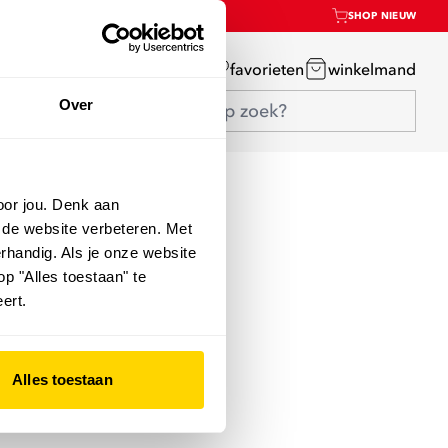
SHOP NIEUW
mijn account
favorieten
winkelmand
Over
oor jou. Denk aan
 de website verbeteren. Met
rhandig. Als je onze website
op "Alles toestaan" te
ert.
Alles toestaan