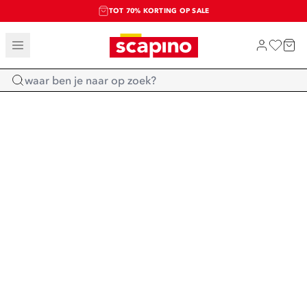
TOT 70% KORTING OP SALE
SALE: LAATSTE KANS!
SHOP NIEUW
Home