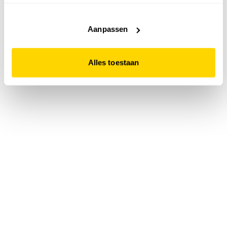
accepteert. Dit doe je door op "Alles toestaan" te klikken.
Liever geen cookies? Hou er dan rekening mee dat de
website niet optimaal functioneert.
Aanpassen
Alles toestaan