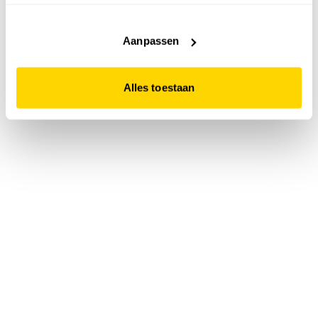
accepteert. Dit doe je door op "Alles toestaan" te klikken.
Liever geen cookies? Hou er dan rekening mee dat de
website niet optimaal functioneert.
Aanpassen
Alles toestaan