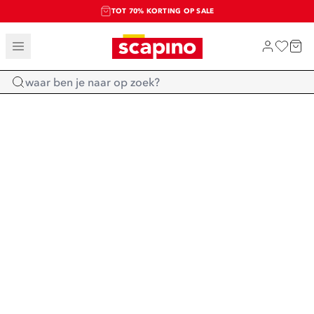
TOT 70% KORTING OP SALE
SALE: LAATSTE KANS!
SHOP NIEUW
Home