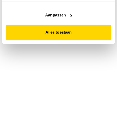
accepteert. Dit doe je door op "Alles toestaan" te klikken.
Liever geen cookies? Hou er dan rekening mee dat de
website niet optimaal functioneert.
Aanpassen
Alles toestaan