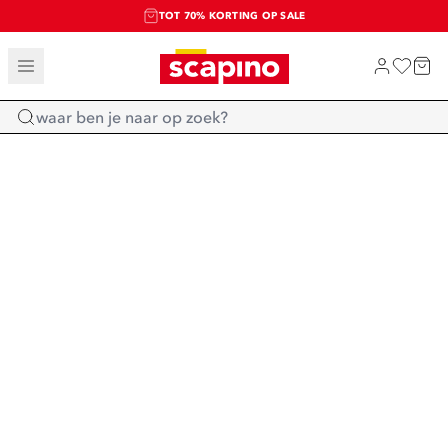
TOT 70% KORTING OP SALE
SALE: LAATSTE KANS!
SHOP NIEUW
Home