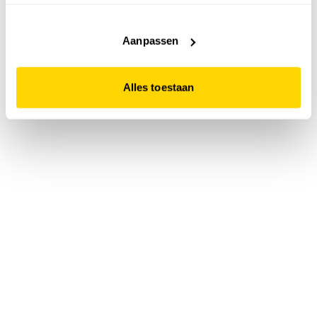
accepteert. Dit doe je door op "Alles toestaan" te klikken.
Liever geen cookies? Hou er dan rekening mee dat de
website niet optimaal functioneert.
Aanpassen
Alles toestaan