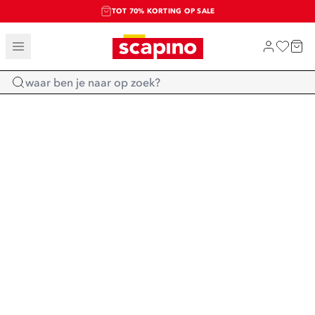
TOT 70% KORTING OP SALE
SALE: LAATSTE KANS!
SHOP NIEUW
Home