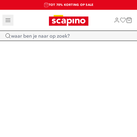
TOT 70% KORTING OP SALE
SALE: LAATSTE KANS!
SHOP NIEUW
Home