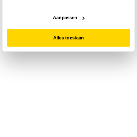
accepteert. Dit doe je door op "Alles toestaan" te klikken.
Liever geen cookies? Hou er dan rekening mee dat de
website niet optimaal functioneert.
Aanpassen
Alles toestaan