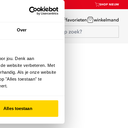
SHOP NIEUW
mijn account
favorieten
winkelmand
Over
oor jou. Denk aan
 de website verbeteren. Met
rhandig. Als je onze website
op "Alles toestaan" te
ert.
Alles toestaan