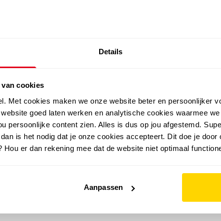
SALE: LAATSTE KANS!
Details
outdoor
zomer
merken
folder
sale
 van cookies
el. Met cookies maken we onze website beter en persoonlijker v
e website goed laten werken en analytische cookies waarmee we
u persoonlijke content zien. Alles is dus op jou afgestemd. Supe
 dan is het nodig dat je onze cookies accepteert. Dit doe je door 
? Hou er dan rekening mee dat de website niet optimaal functione
Aanpassen