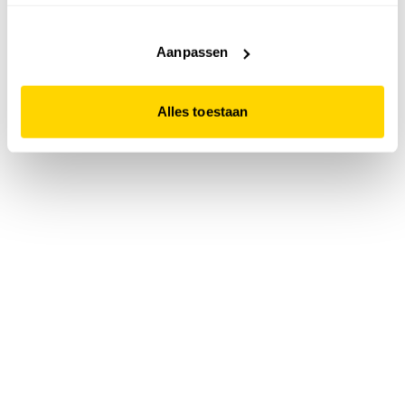
accepteert. Dit doe je door op "Alles toestaan" te klikken.
Liever geen cookies? Hou er dan rekening mee dat de
website niet optimaal functioneert.
Aanpassen
Alles toestaan