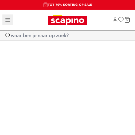
TOT 70% KORTING OP SALE
SALE: LAATSTE KANS!
SHOP NIEUW
Home