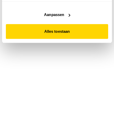
accepteert. Dit doe je door op "Alles toestaan" te klikken.
Liever geen cookies? Hou er dan rekening mee dat de
website niet optimaal functioneert.
Aanpassen
Alles toestaan