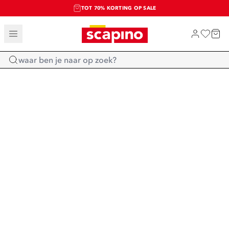
TOT 70% KORTING OP SALE
SALE: LAATSTE KANS!
SHOP NIEUW
Home