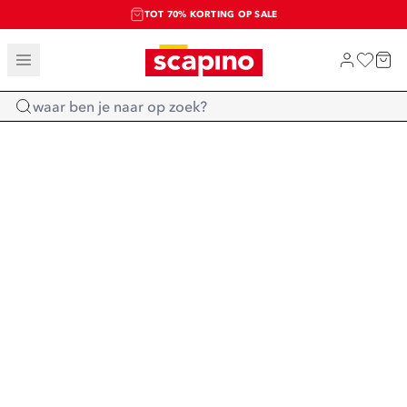
TOT 70% KORTING OP SALE
SALE: LAATSTE KANS!
SHOP NIEUW
Home