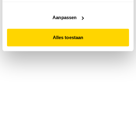
accepteert. Dit doe je door op "Alles toestaan" te klikken.
Liever geen cookies? Hou er dan rekening mee dat de
website niet optimaal functioneert.
Aanpassen
Alles toestaan