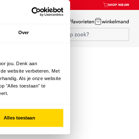
SHOP NIEUW
mijn account
favorieten
winkelmand
Over
oor jou. Denk aan
 de website verbeteren. Met
rhandig. Als je onze website
op "Alles toestaan" te
ert.
Alles toestaan