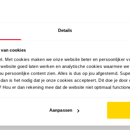
SALE: LAATSTE KANS!
Details
outdoor
zomer
merken
folder
sale
 van cookies
el. Met cookies maken we onze website beter en persoonlijker v
e website goed laten werken en analytische cookies waarmee we
u persoonlijke content zien. Alles is dus op jou afgestemd. Supe
 dan is het nodig dat je onze cookies accepteert. Dit doe je door 
? Hou er dan rekening mee dat de website niet optimaal functione
Aanpassen