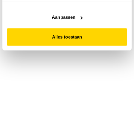
accepteert. Dit doe je door op "Alles toestaan" te klikken.
Liever geen cookies? Hou er dan rekening mee dat de
website niet optimaal functioneert.
Aanpassen
Alles toestaan