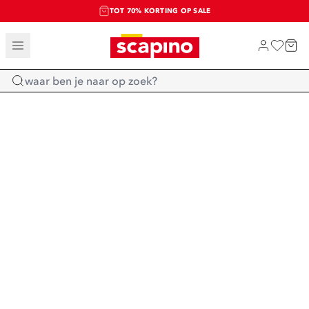
TOT 70% KORTING OP SALE
SALE: LAATSTE KANS!
SHOP NIEUW
Home