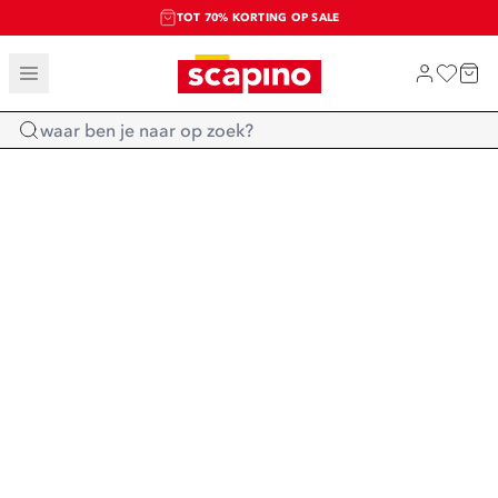
TOT 70% KORTING OP SALE
SALE: LAATSTE KANS!
SHOP NIEUW
Home