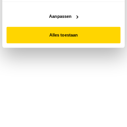
accepteert. Dit doe je door op "Alles toestaan" te klikken.
Liever geen cookies? Hou er dan rekening mee dat de
website niet optimaal functioneert.
Aanpassen
Alles toestaan