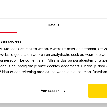
SALE: LAATSTE KANS!
Details
outdoor
zomer
merken
folder
sale
 van cookies
el. Met cookies maken we onze website beter en persoonlijker v
e website goed laten werken en analytische cookies waarmee we
u persoonlijke content zien. Alles is dus op jou afgestemd. Supe
 dan is het nodig dat je onze cookies accepteert. Dit doe je door 
? Hou er dan rekening mee dat de website niet optimaal functione
Aanpassen