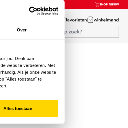
SHOP NIEUW
mijn account
favorieten
winkelmand
Over
oor jou. Denk aan
 de website verbeteren. Met
rhandig. Als je onze website
op "Alles toestaan" te
ert.
Alles toestaan