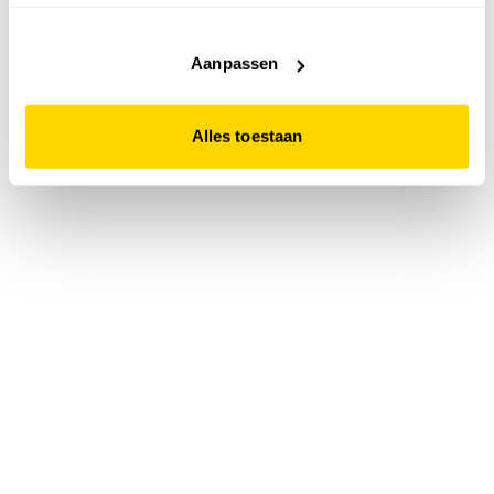
accepteert. Dit doe je door op "Alles toestaan" te klikken.
Liever geen cookies? Hou er dan rekening mee dat de
website niet optimaal functioneert.
Aanpassen
Alles toestaan