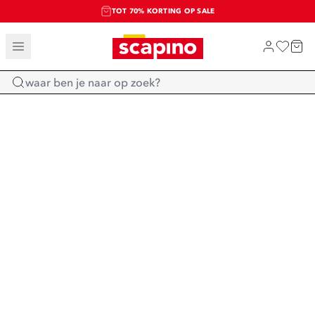
TOT 70% KORTING OP SALE
SALE: LAATSTE KANS!
SHOP NIEUW
Home