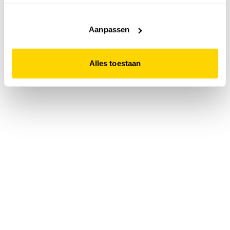
accepteert. Dit doe je door op "Alles toestaan" te klikken.
Liever geen cookies? Hou er dan rekening mee dat de
website niet optimaal functioneert.
Aanpassen
Alles toestaan