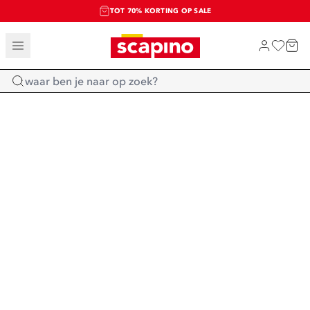
TOT 70% KORTING OP SALE
SALE: LAATSTE KANS!
SHOP NIEUW
Home