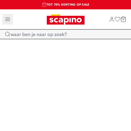
TOT 70% KORTING OP SALE
SALE: LAATSTE KANS!
SHOP NIEUW
Home