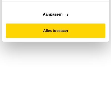
accepteert. Dit doe je door op "Alles toestaan" te klikken.
Liever geen cookies? Hou er dan rekening mee dat de
website niet optimaal functioneert.
Aanpassen
Alles toestaan