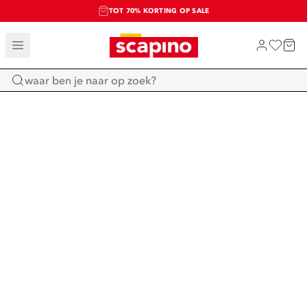
TOT 70% KORTING OP SALE
SALE: LAATSTE KANS!
SHOP NIEUW
Home