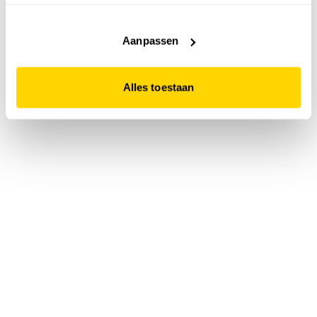
accepteert. Dit doe je door op "Alles toestaan" te klikken.
Liever geen cookies? Hou er dan rekening mee dat de
website niet optimaal functioneert.
Aanpassen
Alles toestaan