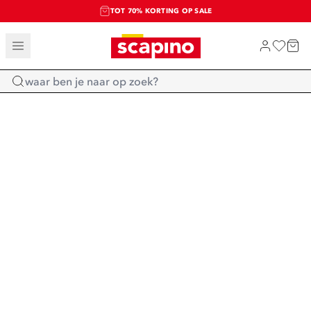
TOT 70% KORTING OP SALE
SALE: LAATSTE KANS!
SHOP NIEUW
Home