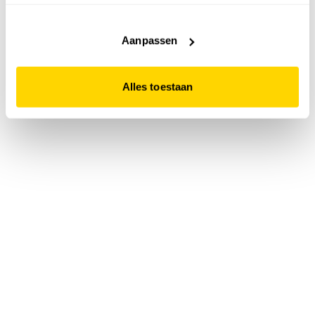
accepteert. Dit doe je door op "Alles toestaan" te klikken.
Liever geen cookies? Hou er dan rekening mee dat de
website niet optimaal functioneert.
Aanpassen
Alles toestaan