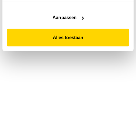
accepteert. Dit doe je door op "Alles toestaan" te klikken.
Liever geen cookies? Hou er dan rekening mee dat de
website niet optimaal functioneert.
Aanpassen
Alles toestaan