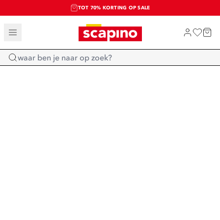
TOT 70% KORTING OP SALE
SALE: LAATSTE KANS!
SHOP NIEUW
Home