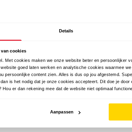
SALE: LAATSTE KANS!
Details
outdoor
zomer
merken
folder
sale
 van cookies
el. Met cookies maken we onze website beter en persoonlijker v
e website goed laten werken en analytische cookies waarmee we
u persoonlijke content zien. Alles is dus op jou afgestemd. Supe
 dan is het nodig dat je onze cookies accepteert. Dit doe je door 
? Hou er dan rekening mee dat de website niet optimaal functione
Aanpassen