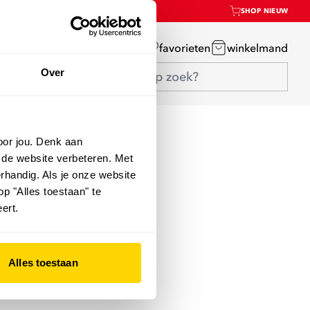
SHOP NIEUW
mijn account
favorieten
winkelmand
Over
oor jou. Denk aan
 de website verbeteren. Met
rhandig. Als je onze website
op "Alles toestaan" te
ert.
Alles toestaan