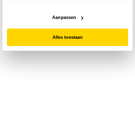
accepteert. Dit doe je door op "Alles toestaan" te klikken.
Liever geen cookies? Hou er dan rekening mee dat de
website niet optimaal functioneert.
Aanpassen
Alles toestaan