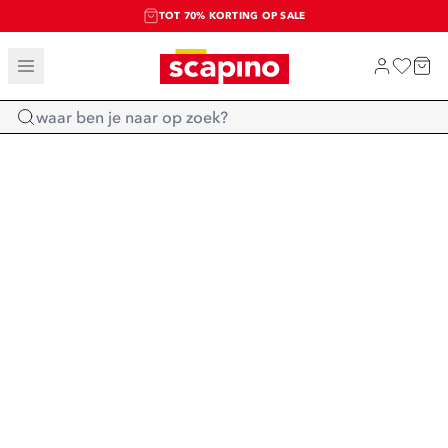
TOT 70% KORTING OP SALE
SALE: LAATSTE KANS!
SHOP NIEUW
Home