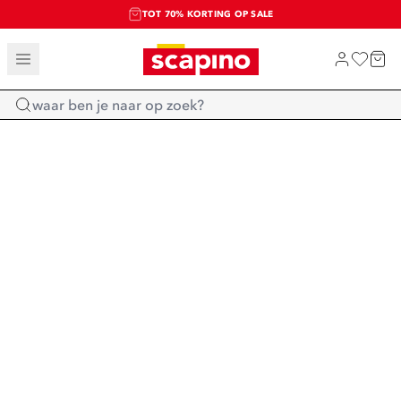
TOT 70% KORTING OP SALE
SALE: LAATSTE KANS!
SHOP NIEUW
Home