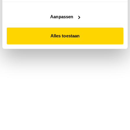
accepteert. Dit doe je door op "Alles toestaan" te klikken.
Liever geen cookies? Hou er dan rekening mee dat de
website niet optimaal functioneert.
Aanpassen
Alles toestaan