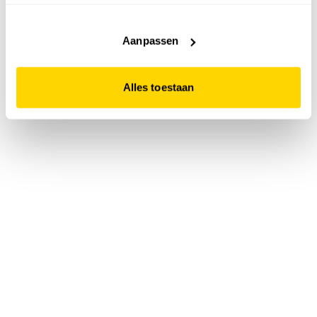
accepteert. Dit doe je door op "Alles toestaan" te klikken.
Liever geen cookies? Hou er dan rekening mee dat de
website niet optimaal functioneert.
Aanpassen
Alles toestaan