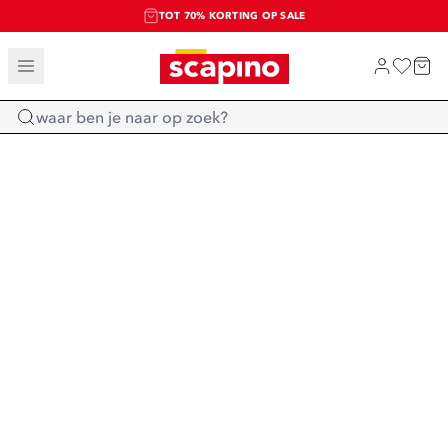
TOT 70% KORTING OP SALE
SALE: LAATSTE KANS!
SHOP NIEUW
Home