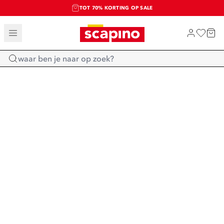
TOT 70% KORTING OP SALE
SALE: LAATSTE KANS!
SHOP NIEUW
Home