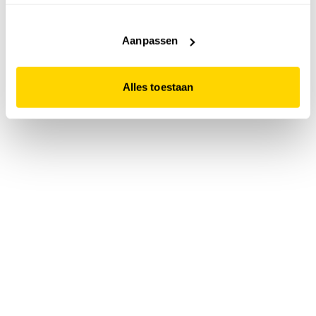
accepteert. Dit doe je door op "Alles toestaan" te klikken.
Liever geen cookies? Hou er dan rekening mee dat de
website niet optimaal functioneert.
Aanpassen
Alles toestaan