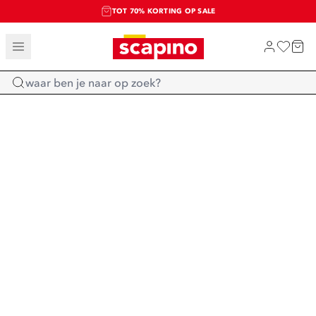
TOT 70% KORTING OP SALE
SALE: LAATSTE KANS!
SHOP NIEUW
Home