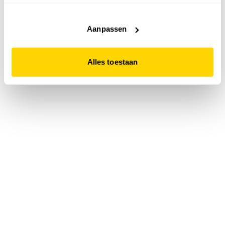
accepteert. Dit doe je door op "Alles toestaan" te klikken.
Liever geen cookies? Hou er dan rekening mee dat de
website niet optimaal functioneert.
Aanpassen
Alles toestaan